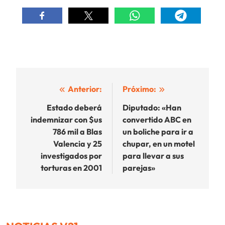
Navegación
Anterior:
Próximo:
de
Estado deberá
Diputado: «Han
indemnizar con $us
convertido ABC en
entradas
786 mil a Blas
un boliche para ir a
Valencia y 25
chupar, en un motel
investigados por
para llevar a sus
torturas en 2001
parejas»