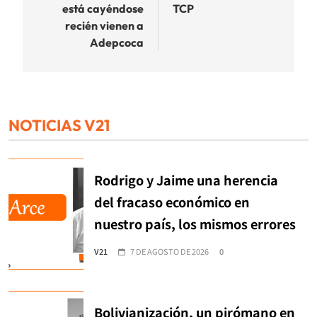
está cayéndose
TCP
recién vienen a
Adepcoca
NOTICIAS V21
Rodrigo y Jaime una herencia
del fracaso económico en
nuestro país, los mismos errores
V21
7 DE AGOSTO DE 2026
0
Bolivianización, un pirómano en