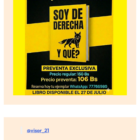
@visor_21