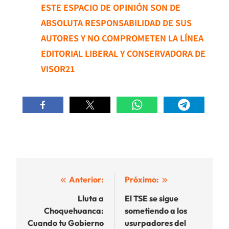
ESTE ESPACIO DE OPINIÓN SON DE
ABSOLUTA RESPONSABILIDAD DE SUS
AUTORES Y NO COMPROMETEN LA LÍNEA
EDITORIAL LIBERAL Y CONSERVADORA DE
VISOR21
Navegación
Anterior:
Próximo:
de
Lluta a
El TSE se sigue
Choquehuanca:
sometiendo a los
entradas
Cuando tu Gobierno
usurpadores del