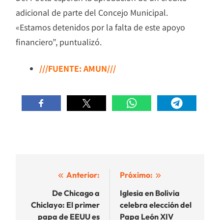
adicional de parte del Concejo Municipal.
«Estamos detenidos por la falta de este apoyo
financiero”, puntualizó.
///FUENTE: AMUN///
Navegación
Anterior:
Próximo:
de
De Chicago a
Iglesia en Bolivia
Chiclayo: El primer
celebra elección del
entradas
papa de EEUU es
Papa León XIV