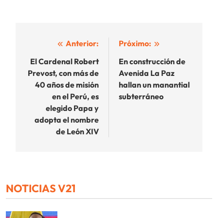
Navegación
Anterior:
Próximo:
de
El Cardenal Robert
En construcción de
Prevost, con más de
Avenida La Paz
entradas
40 años de misión
hallan un manantial
en el Perú, es
subterráneo
elegido Papa y
adopta el nombre
de León XIV
NOTICIAS V21