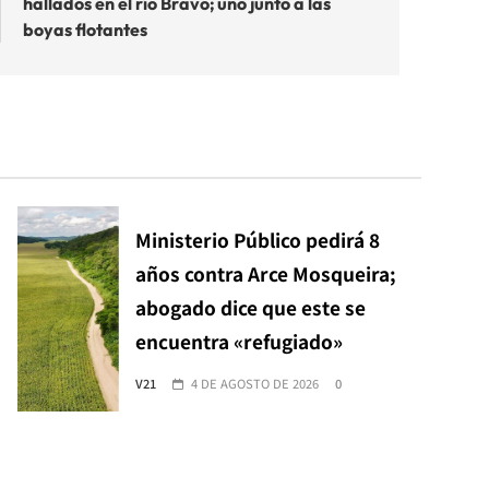
hallados en el río Bravo; uno junto a las
boyas flotantes
Ministerio Público pedirá 8
años contra Arce Mosqueira;
abogado dice que este se
encuentra «refugiado»
V21
4 DE AGOSTO DE 2026
0