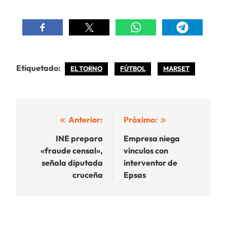
Etiquetado:
EL TORNO
FÚTBOL
MARSET
Navegación
Anterior:
Próximo:
de
INE prepara
Empresa niega
«fraude censal»,
vínculos con
entradas
señala diputada
interventor de
cruceña
Epsas