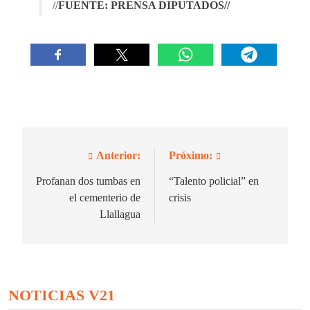
//
FUENTE: PRENSA DIPUTADOS//
Anterior:
Próximo:
Navegación
de
Profanan dos tumbas en
“Talento policial” en
el cementerio de
crisis
entradas
Llallagua
NOTICIAS V21