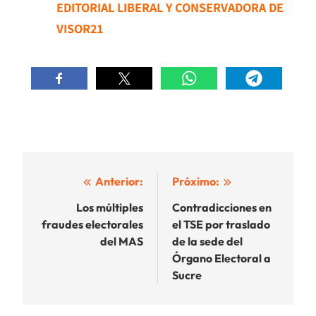
EDITORIAL LIBERAL Y CONSERVADORA DE
VISOR21
Navegación
Anterior:
Próximo:
de
Los múltiples
Contradicciones en
fraudes electorales
el TSE por traslado
entradas
del MAS
de la sede del
Órgano Electoral a
Sucre