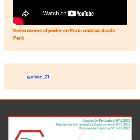
Keiko asume el poder en Perú: análisis desde
Perú
@visor_21