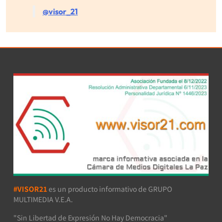
@visor_21
#VISOR21
es un producto informativo de GRUPO
MULTIMEDIA V.E.A.
"Sin Libertad de Expresión No Hay Democracia"