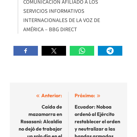
COMUNICACIÓN AFILIADO A LOS
SERVICIOS INFORMATIVOS
INTERNACIONALES DE LA VOZ DE
AMÉRICA – BBG DIRECT
Navegación
Anterior:
Próximo:
de
Caída de
Ecuador: Noboa
mazamorra en
ordenó al Ejército
entradas
Rosasani: Alcaldía
restablecer el orden
no dejó de trabajar
y neutralizar a las
un solo día en el
bandas armadas