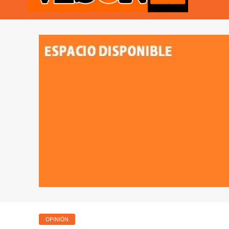
VISOR21
Periodismo Y Libertad
OPINIÓN