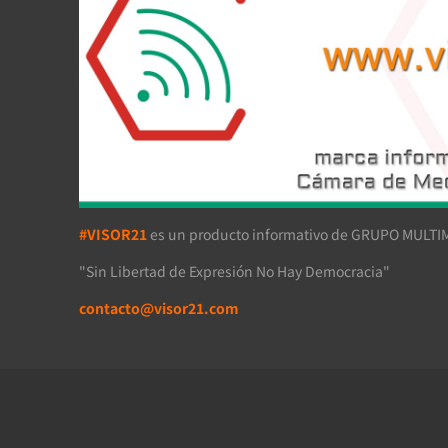
#VISOR21
es un producto informativo de GRUPO MULTIM
"Sin Libertad de Expresión No Hay Democracia"
contacto@visor21.com