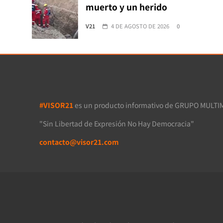
muerto y un herido
V21
4 DE AGOSTO DE 2026
0
#VISOR21
es un producto informativo de GRUPO MULTIM
"Sin Libertad de Expresión No Hay Democracia"
contacto@visor21.com