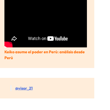
Keiko asume el poder en Perú: análisis desde
Perú
@visor_21