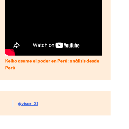
Keiko asume el poder en Perú: análisis desde
Perú
@visor_21