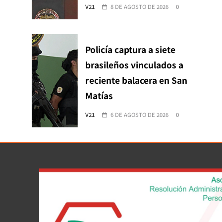
V21
8 DE AGOSTO DE 2026
0
Policía captura a siete
brasileños vinculados a
reciente balacera en San
Matías
V21
6 DE AGOSTO DE 2026
0