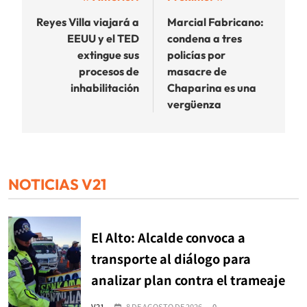
de
Reyes Villa viajará a
Marcial Fabricano:
EEUU y el TED
condena a tres
entradas
extingue sus
policías por
procesos de
masacre de
inhabilitación
Chaparina es una
vergüenza
NOTICIAS V21
El Alto: Alcalde convoca a
transporte al diálogo para
analizar plan contra el trameaje
V21
8 DE AGOSTO DE 2026
0