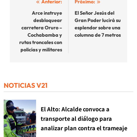
Navegación
Anterior:
Próximo:
de
Arce instruye
El Señor Jesús del
desbloquear
Gran Poder lucirá su
entradas
carretera Oruro –
esplendor sobre una
Cochabamba y
columna de 7 metros
rutas troncales con
policías y militares
NOTICIAS V21
El Alto: Alcalde convoca a
transporte al diálogo para
analizar plan contra el trameaje