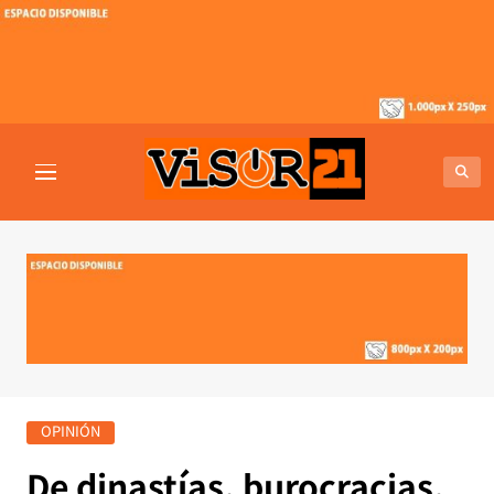
Saltar
al
contenido
VISOR21
Periodismo Y Libertad
OPINIÓN
De dinastías, burocracias,