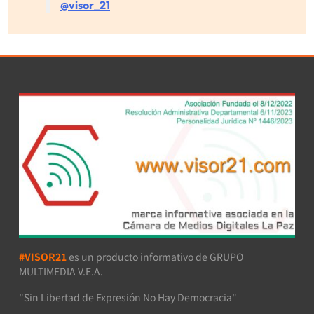
@visor_21
#VISOR21
es un producto informativo de GRUPO
MULTIMEDIA V.E.A.
"Sin Libertad de Expresión No Hay Democracia"