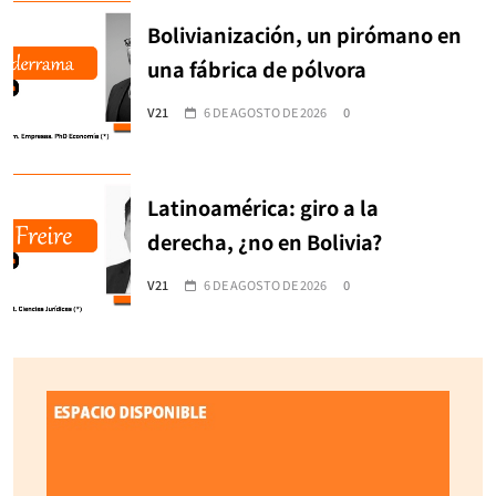
Bolivianización, un pirómano en
una fábrica de pólvora
V21
6 DE AGOSTO DE 2026
0
Latinoamérica: giro a la
derecha, ¿no en Bolivia?
V21
6 DE AGOSTO DE 2026
0