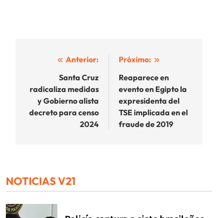
Navegación
Anterior:
Próximo:
de
Santa Cruz
Reaparece en
radicaliza medidas
evento en Egipto la
entradas
y Gobierno alista
expresidenta del
decreto para censo
TSE implicada en el
2024
fraude de 2019
NOTICIAS V21