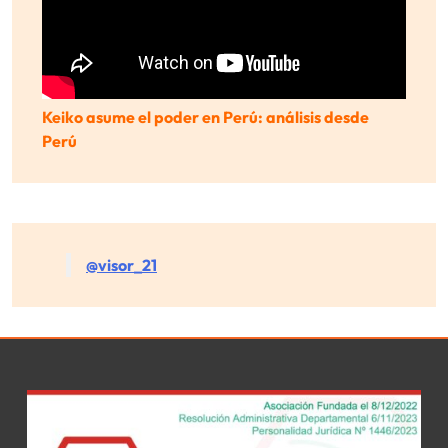
Keiko asume el poder en Perú: análisis desde
Perú
@visor_21