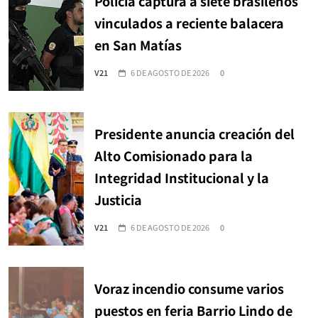
Policía captura a siete brasileños
vinculados a reciente balacera
en San Matías
V21
6 DE AGOSTO DE 2026
0
Presidente anuncia creación del
Alto Comisionado para la
Integridad Institucional y la
Justicia
V21
6 DE AGOSTO DE 2026
0
Voraz incendio consume varios
puestos en feria Barrio Lindo de