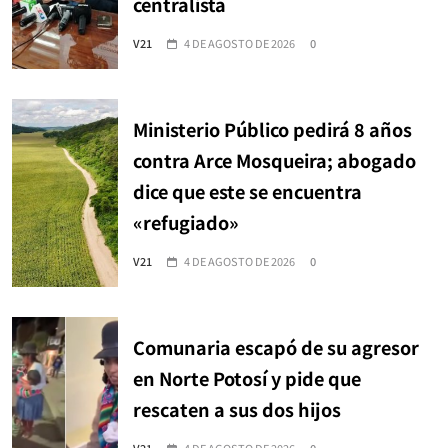
centralista
V21
4 DE AGOSTO DE 2026
0
Ministerio Público pedirá 8 años
contra Arce Mosqueira; abogado
dice que este se encuentra
«refugiado»
V21
4 DE AGOSTO DE 2026
0
Comunaria escapó de su agresor
en Norte Potosí y pide que
rescaten a sus dos hijos
V21
4 DE AGOSTO DE 2026
0