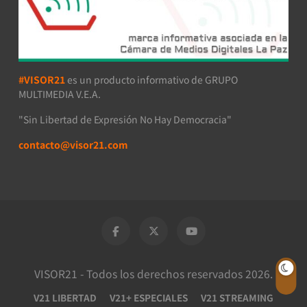
#VISOR21
es un producto informativo de GRUPO
MULTIMEDIA V.E.A.
"Sin Libertad de Expresión No Hay Democracia"
contacto@visor21.com
VISOR21 - Todos los derechos reservados 2026.
V21 LIBERTAD
V21+ ESPECIALES
V21 STREAMING