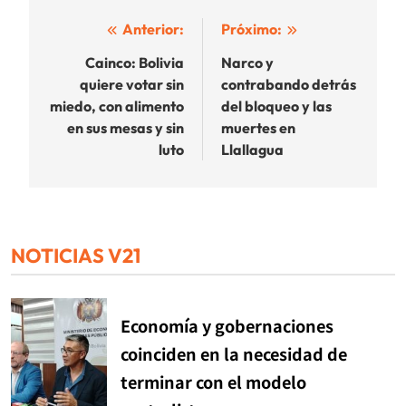
Navegación
Anterior:
Próximo:
de
Cainco: Bolivia
Narco y
quiere votar sin
contrabando detrás
entradas
miedo, con alimento
del bloqueo y las
en sus mesas y sin
muertes en
luto
Llallagua
NOTICIAS V21
Economía y gobernaciones
coinciden en la necesidad de
terminar con el modelo