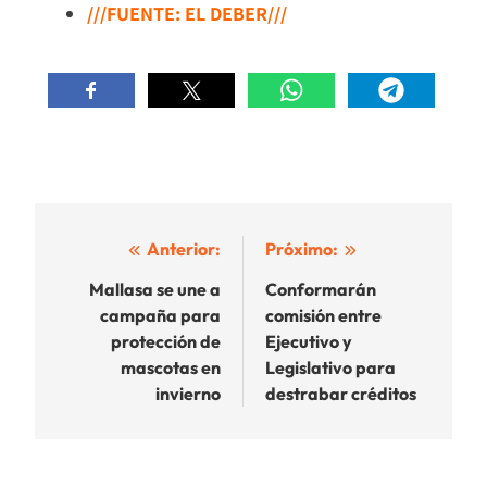
///FUENTE: EL DEBER///
Navegación
Anterior:
Próximo:
de
Mallasa se une a
Conformarán
campaña para
comisión entre
entradas
protección de
Ejecutivo y
mascotas en
Legislativo para
invierno
destrabar créditos