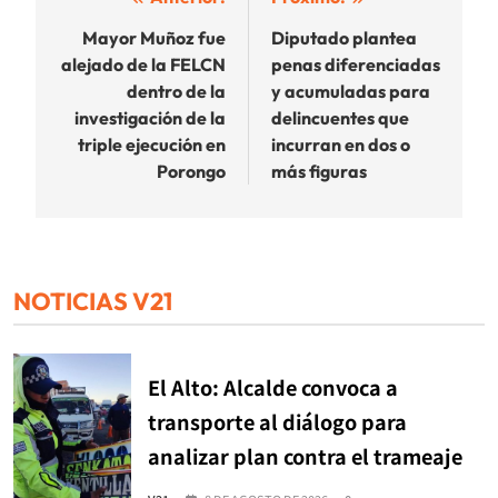
Navegación
de
Mayor Muñoz fue
Diputado plantea
alejado de la FELCN
penas diferenciadas
entradas
dentro de la
y acumuladas para
investigación de la
delincuentes que
triple ejecución en
incurran en dos o
Porongo
más figuras
NOTICIAS V21
El Alto: Alcalde convoca a
transporte al diálogo para
analizar plan contra el trameaje