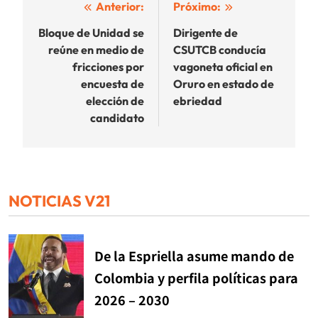
Navegación
Anterior:
Próximo:
de
Bloque de Unidad se
Dirigente de
reúne en medio de
CSUTCB conducía
entradas
fricciones por
vagoneta oficial en
encuesta de
Oruro en estado de
elección de
ebriedad
candidato
NOTICIAS V21
De la Espriella asume mando de
Colombia y perfila políticas para
2026 – 2030