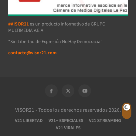
#VISOR21
es un producto informativo de GRUPO
MULTIMEDIA V.E.A.
"Sin Libertad de Expresión No Hay Democracia"
contacto@visor21.com
VISOR21 - Todos los derechos reservados 2026.
V21 LIBERTAD
V21+ ESPECIALES
V21 STREAMING
V21 VIRALES