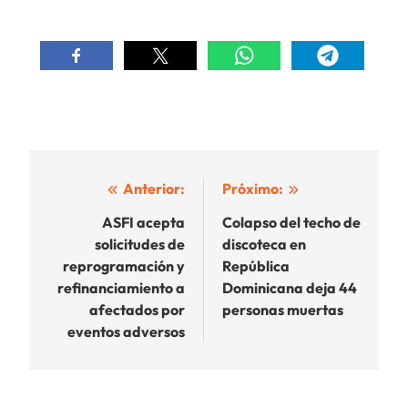
Navegación
Anterior:
Próximo:
de
ASFI acepta
Colapso del techo de
solicitudes de
discoteca en
entradas
reprogramación y
República
refinanciamiento a
Dominicana deja 44
afectados por
personas muertas
eventos adversos