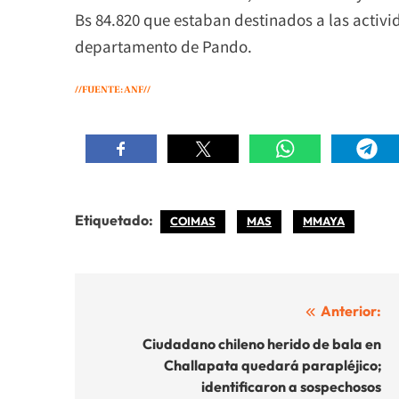
Bs 84.820 que estaban destinados a las activi
departamento de Pando.
//FUENTE: ANF//
Etiquetado:
COIMAS
MAS
MMAYA
Navegación
Anterior:
de
Ciudadano chileno herido de bala en
Challapata quedará parapléjico;
entradas
identificaron a sospechosos