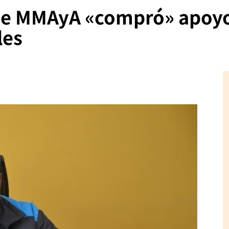
 de MMAyA «compró» apoy
les