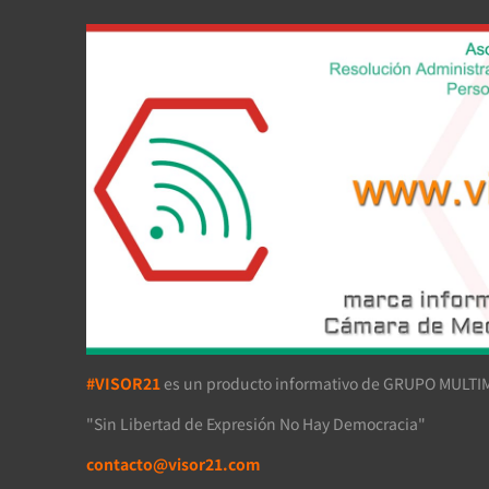
#VISOR21
es un producto informativo de GRUPO MULTIM
"Sin Libertad de Expresión No Hay Democracia"
contacto@visor21.com