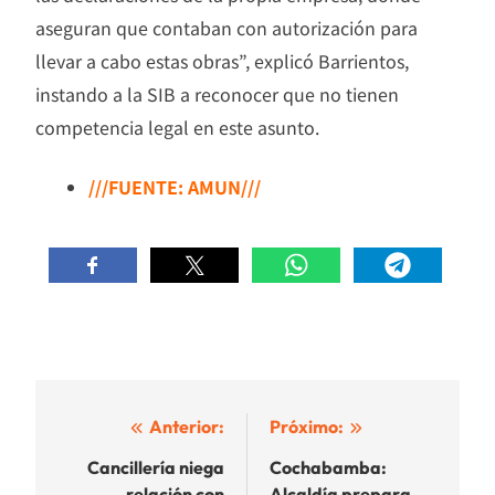
aseguran que contaban con autorización para
llevar a cabo estas obras”, explicó Barrientos,
instando a la SIB a reconocer que no tienen
competencia legal en este asunto.
///FUENTE: AMUN///
Navegación
Anterior:
Próximo:
de
Cancillería niega
Cochabamba:
relación con
Alcaldía prepara