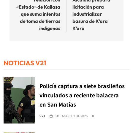
entradas
«Estado» de Kailasa
licitación para
que suma intentos
industrializar
de toma de tierras
basura de K’ara
indígenas
K’ara
NOTICIAS V21
Policía captura a siete brasileños
vinculados a reciente balacera
en San Matías
V21
6 DE AGOSTO DE 2026
0