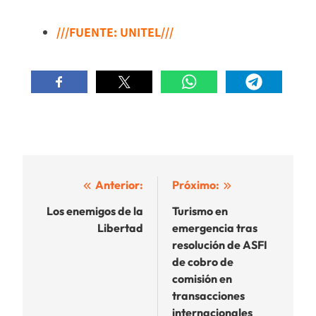
///FUENTE: UNITEL///
Navegación
Anterior:
Próximo:
de
Los enemigos de la
Turismo en
Libertad
emergencia tras
entradas
resolución de ASFI
de cobro de
comisión en
transacciones
internacionales