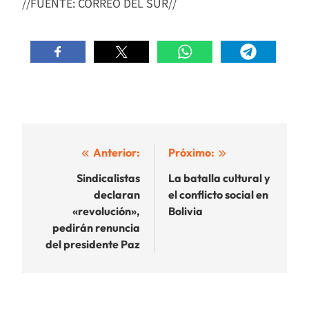
//FUENTE: CORREO DEL SUR//
Navegación
Anterior:
Próximo:
de
Sindicalistas
La batalla cultural y
declaran
el conflicto social en
entradas
«revolución»,
Bolivia
pedirán renuncia
del presidente Paz