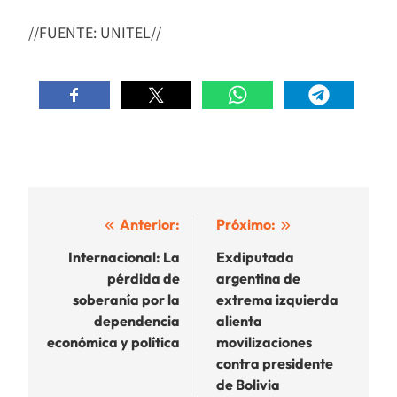
//FUENTE: UNITEL//
Navegación
Anterior:
Próximo:
de
Internacional: La
Exdiputada
pérdida de
argentina de
entradas
soberanía por la
extrema izquierda
dependencia
alienta
económica y política
movilizaciones
contra presidente
de Bolivia