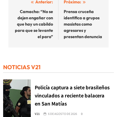
Navegación
Anterior:
Próximo:
de
Camacho: “No se
Prensa cruceña
dejen engañar con
identifica a grupos
entradas
que hay un cabildo
masistas como
para que se levante
agresores y
el paro”
presentan denuncia
NOTICIAS V21
Policía captura a siete brasileños
vinculados a reciente balacera
en San Matías
V21
6 DE AGOSTO DE 2026
0