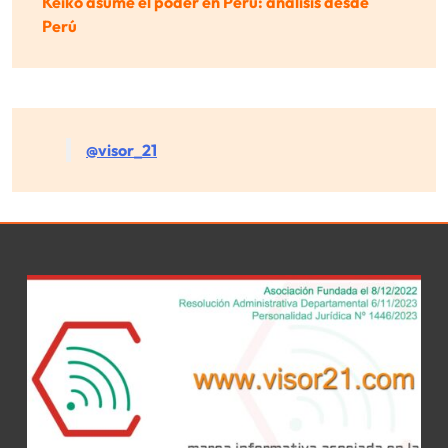
Keiko asume el poder en Perú: análisis desde
Perú
@visor_21