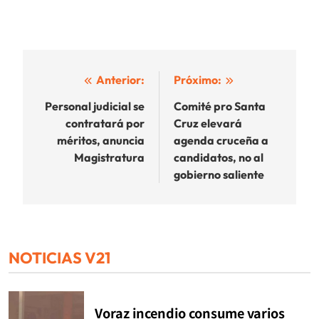
Navegación
Anterior:
Próximo:
de
Personal judicial se
Comité pro Santa
contratará por
Cruz elevará
entradas
méritos, anuncia
agenda cruceña a
Magistratura
candidatos, no al
gobierno saliente
NOTICIAS V21
Voraz incendio consume varios