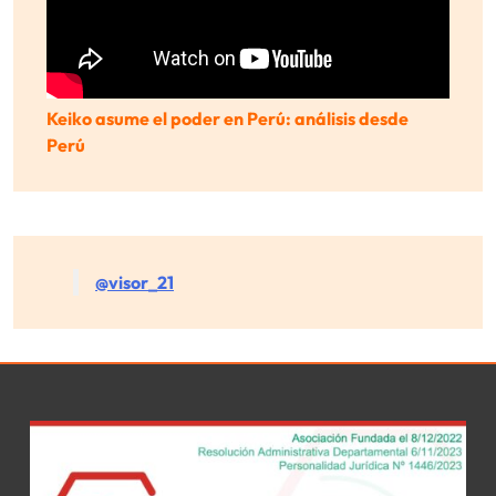
Keiko asume el poder en Perú: análisis desde
Perú
@visor_21