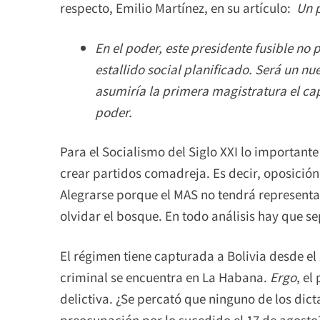
respecto, Emilio Martínez, en su artículo:
Un p
En el poder, este presidente fusible no p
estallido social planificado. Será un nu
asumiría la primera magistratura el cap
poder.
Para el Socialismo del Siglo XXI lo important
crear partidos comadreja. Es decir, oposición
Alegrarse porque el MAS no tendrá representac
olvidar el bosque. En todo análisis hay que se
El régimen tiene capturada a Bolivia desde el 
criminal se encuentra en La Habana.
Ergo
, el
delictiva. ¿Se percató que ninguno de los dic
preocupación por lo sucedido el 17 de agosto?