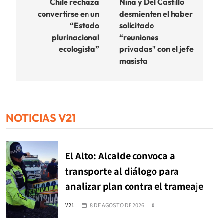
de
Chile rechaza
Nina y Del Castillo
convertirse en un
desmienten el haber
entradas
“Estado
solicitado
plurinacional
“reuniones
ecologista”
privadas” con el jefe
masista
NOTICIAS V21
El Alto: Alcalde convoca a
transporte al diálogo para
analizar plan contra el trameaje
V21
8 DE AGOSTO DE 2026
0