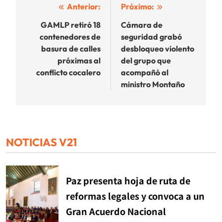
Navegación
Anterior:
Próximo:
de
GAMLP retiró 18
Cámara de
contenedores de
seguridad grabó
entradas
basura de calles
desbloqueo violento
próximas al
del grupo que
conflicto cocalero
acompañó al
ministro Montaño
NOTICIAS V21
Paz presenta hoja de ruta de
reformas legales y convoca a un
Gran Acuerdo Nacional