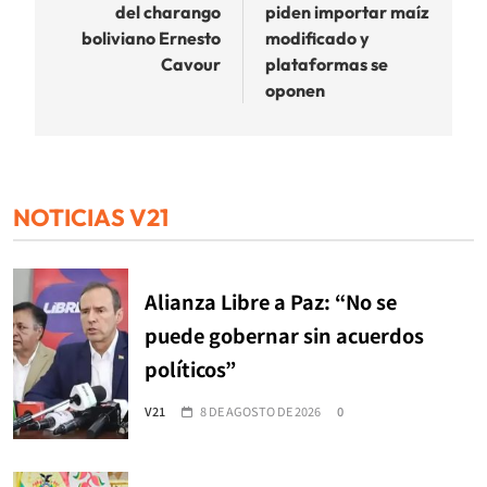
del charango
piden importar maíz
entradas
boliviano Ernesto
modificado y
Cavour
plataformas se
oponen
NOTICIAS V21
Alianza Libre a Paz: “No se
puede gobernar sin acuerdos
políticos”
V21
8 DE AGOSTO DE 2026
0