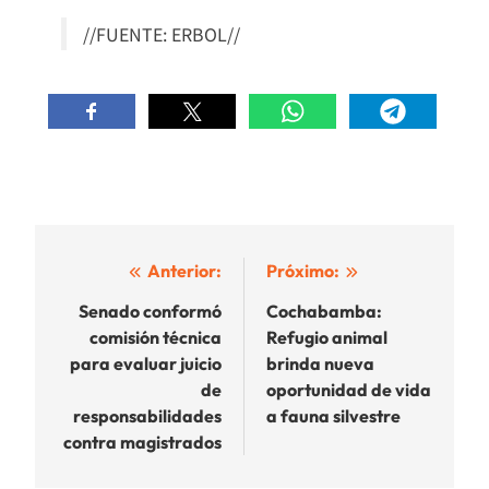
//FUENTE: ERBOL//
Navegación
Anterior:
Próximo:
de
Senado conformó
Cochabamba:
comisión técnica
Refugio animal
entradas
para evaluar juicio
brinda nueva
de
oportunidad de vida
responsabilidades
a fauna silvestre
contra magistrados