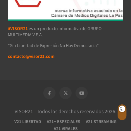
#VISOR21
es un producto informativo de GRUPO
MULTIMEDIA V.E.A.
"Sin Libertad de Expresión No Hay Democracia"
contacto@visor21.com
VISOR21 - Todos los derechos reservados 2026.
V21 LIBERTAD
V21+ ESPECIALES
V21 STREAMING
V21 VIRALES