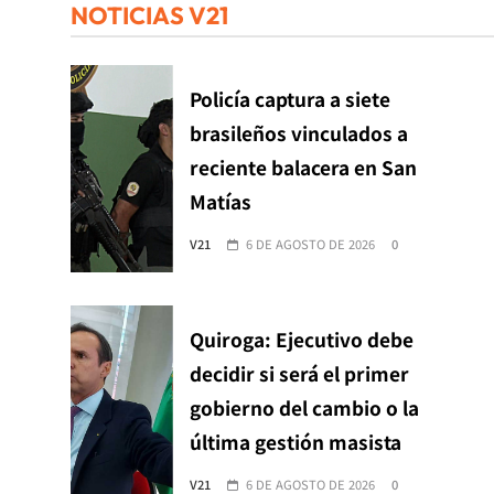
NOTICIAS V21
Policía captura a siete
brasileños vinculados a
reciente balacera en San
Matías
V21
6 DE AGOSTO DE 2026
0
Quiroga: Ejecutivo debe
decidir si será el primer
gobierno del cambio o la
última gestión masista
V21
6 DE AGOSTO DE 2026
0