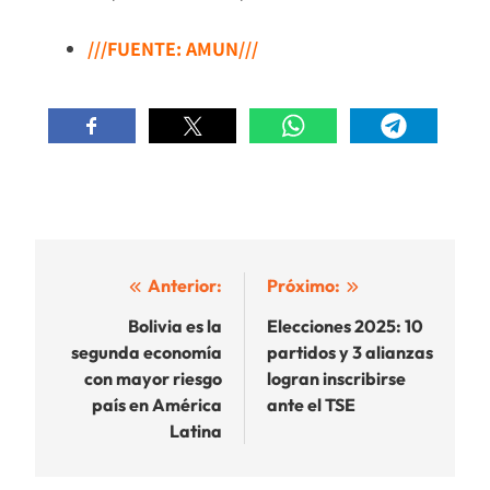
///FUENTE: AMUN///
Navegación
Anterior:
Próximo:
de
Bolivia es la
Elecciones 2025: 10
segunda economía
partidos y 3 alianzas
entradas
con mayor riesgo
logran inscribirse
país en América
ante el TSE
Latina