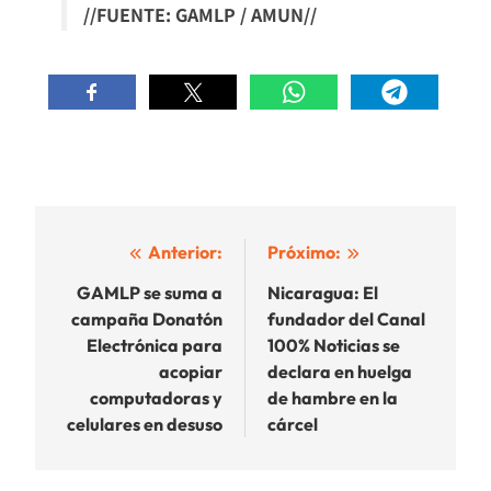
//FUENTE: GAMLP / AMUN//
Navegación
Anterior:
Próximo:
de
GAMLP se suma a
Nicaragua: El
campaña Donatón
fundador del Canal
entradas
Electrónica para
100% Noticias se
acopiar
declara en huelga
computadoras y
de hambre en la
celulares en desuso
cárcel