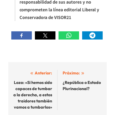
responsabilidad de sus autores y no
comprometen la línea editorial Liberal y
Conservadora de VISOR21
Navegación
Anterior:
Próximo:
de
Loza: «Si hemos sido
¿República o Estado
capaces de tumbar
Plurinacional?
entradas
a la derecha, a estos
traidores también
vamos a tumbarlos»