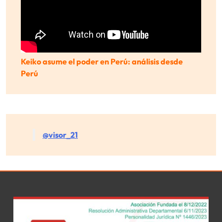
Keiko asume el poder en Perú: análisis desde
Perú
@visor_21