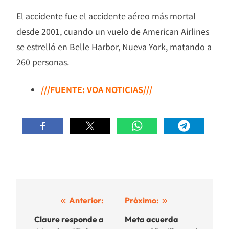
El accidente fue el accidente aéreo más mortal
desde 2001, cuando un vuelo de American Airlines
se estrelló en Belle Harbor, Nueva York, matando a
260 personas.
///FUENTE: VOA NOTICIAS///
Navegación
Anterior:
Próximo:
de
Claure responde a
Meta acuerda