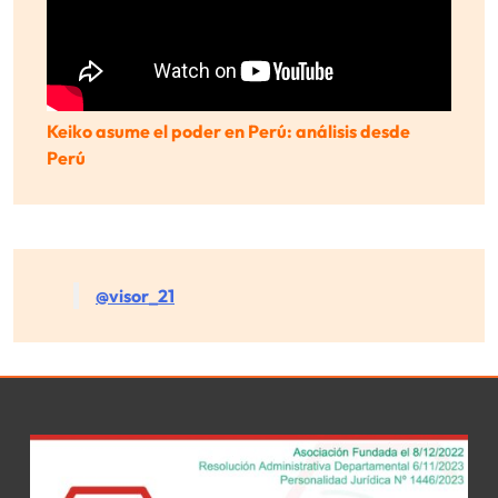
Keiko asume el poder en Perú: análisis desde
Perú
@visor_21