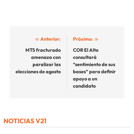
Navegación
Anterior:
Próximo:
de
MTS fracturado
COR El Alto
amenaza con
consultará
entradas
paralizar las
“sentimiento de sus
elecciones de agosto
bases” para definir
apoyo a un
candidato
NOTICIAS V21