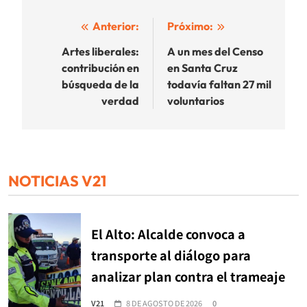
Navegación
Anterior:
Próximo:
de
Artes liberales:
A un mes del Censo
contribución en
en Santa Cruz
entradas
búsqueda de la
todavía faltan 27 mil
verdad
voluntarios
NOTICIAS V21
El Alto: Alcalde convoca a
transporte al diálogo para
analizar plan contra el trameaje
V21
8 DE AGOSTO DE 2026
0