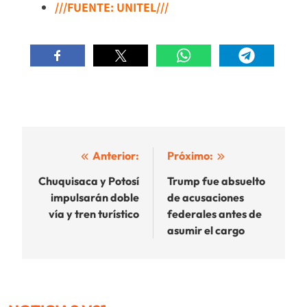
///FUENTE: UNITEL///
Navegación
Anterior:
Próximo:
de
Chuquisaca y Potosí
Trump fue absuelto
impulsarán doble
de acusaciones
entradas
vía y tren turístico
federales antes de
asumir el cargo