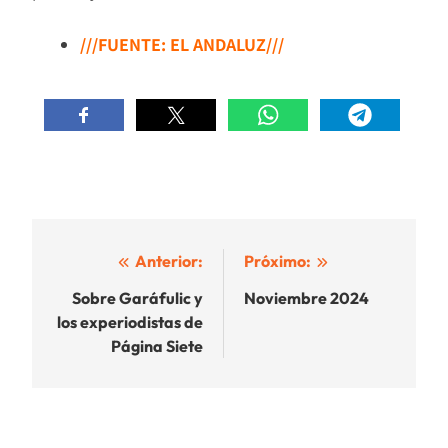
///FUENTE: EL ANDALUZ///
Navegación
Anterior:
Próximo:
de
Sobre Garáfulic y
Noviembre 2024
los experiodistas de
entradas
Página Siete