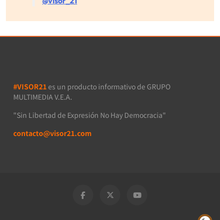
@visor_21
#VISOR21
es un producto informativo de GRUPO
MULTIMEDIA V.E.A.
"Sin Libertad de Expresión No Hay Democracia"
contacto@visor21.com