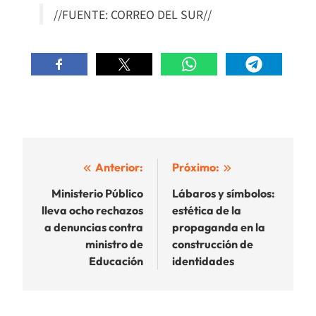
//FUENTE: CORREO DEL SUR//
Navegación
Anterior:
Próximo:
de
Ministerio Público
Lábaros y símbolos:
lleva ocho rechazos
estética de la
entradas
a denuncias contra
propaganda en la
ministro de
construcción de
Educación
identidades