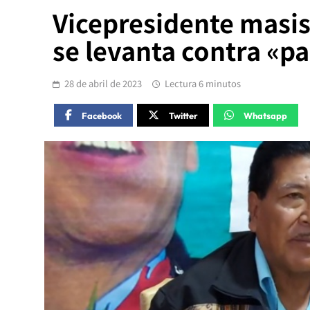
Vicepresidente masis
se levanta contra «p
28 de abril de 2023
Lectura 6 minutos
Facebook
Twitter
Whatsapp