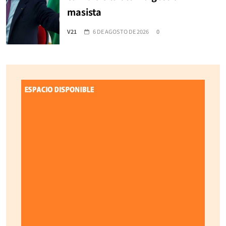
masista
V21
6 DE AGOSTO DE 2026
0