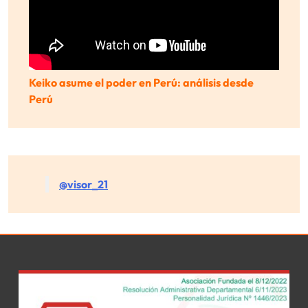
Keiko asume el poder en Perú: análisis desde
Perú
@visor_21