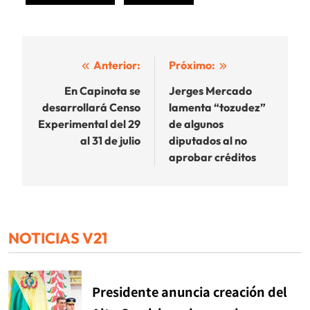
Navegación
Anterior:
Próximo:
de
En Capinota se
Jerges Mercado
desarrollará Censo
lamenta “tozudez”
entradas
Experimental del 29
de algunos
al 31 de julio
diputados al no
aprobar créditos
NOTICIAS V21
Presidente anuncia creación del