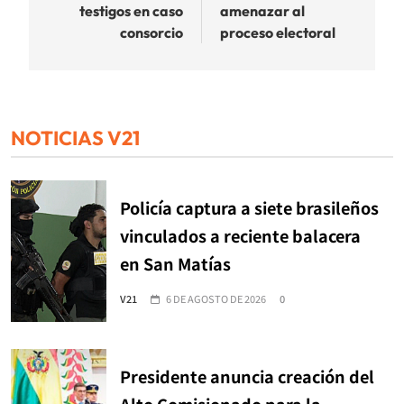
testigos en caso
amenazar al
consorcio
proceso electoral
NOTICIAS V21
Policía captura a siete brasileños
vinculados a reciente balacera
en San Matías
V21
6 DE AGOSTO DE 2026
0
Presidente anuncia creación del