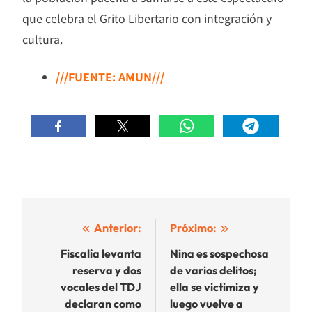
que celebra el Grito Libertario con integración y
cultura.
///FUENTE: AMUN///
Navegación
Anterior:
Próximo:
de
Fiscalía levanta
Nina es sospechosa
reserva y dos
de varios delitos;
entradas
vocales del TDJ
ella se victimiza y
declaran como
luego vuelve a